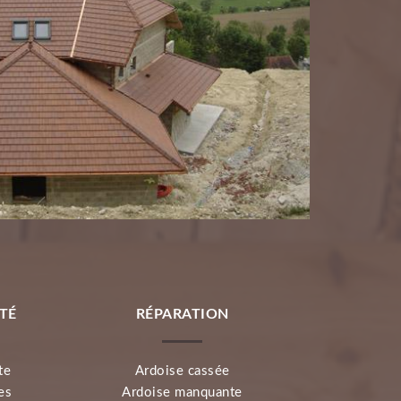
TÉ
RÉPARATION
AUT
te
Ardoise cassée
Rénova
es
Ardoise manquante