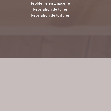
Problème en zinguerie
Révi
Réparation de tuiles
Rep
Réparation de toitures
Réfect