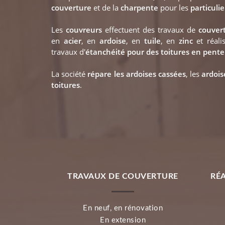
couverture
et de la
charpente
pour les
particulie
Les
couvreurs
effectuent des travaux de
couver
en
acier
, en
ardoise
, en
tuile
, en
zinc
et réali
travaux d'
étanchéité pour des toitures en pente
La société
répare les ardoises cassées
, les
ardoi
toitures
.
TRAVAUX DE COUVERTURE
RÉ
En neuf, en rénovation
En extension