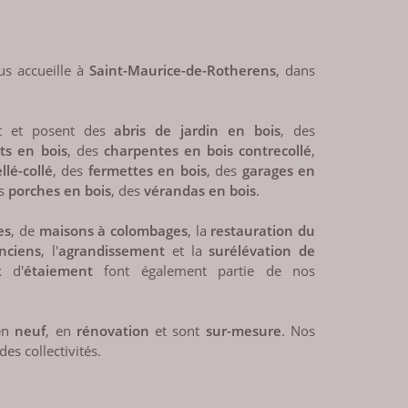
s accueille à
Saint-Maurice-de-Rotherens
, dans
t et posent des
abris de jardin en bois
, des
ts en bois
, des
charpentes en bois contrecollé
,
lé-collé
, des
fermettes en bois
, des
garages en
es
porches en bois
, des
vérandas en bois
.
es
, de
maisons à colombages
, la
restauration du
nciens
, l'
agrandissement
et la
surélévation de
x d'
étaiement
font également partie de nos
 en
neuf
, en
rénovation
et sont
sur-mesure
. Nos
des collectivités.