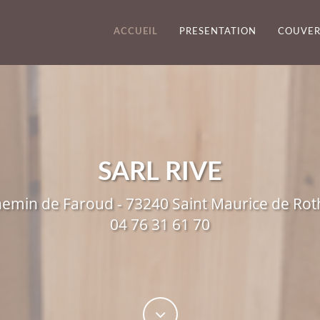
ACCUEIL
PRESENTATION
COUVER
SARL RIVE
emin de Faroud - 73240 Saint Maurice de Ro
04 76 31 61 70