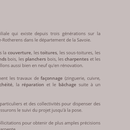
iale qui existe depuis trois générations sur la
Rotherens dans le département de la Savoie.
s la
couverture
, les
toitures
, les sous-toitures, les
nds
bois, les
planchers
bois, les
charpentes
et les
illons aussi bien en neuf qu'en rénovation.
ement les travaux de
façonnage
(zinguerie, cuivre,
chéité
, la
réparation
et le
bâchage
suite à un
rticuliers et des collectivités pour dispenser des
ssurons le suivi du projet jusqu'à la pose.
ollicitations pour obtenir de plus amples précisions
harpente.