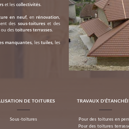
rs
et les
collectivités
.
ture en neuf
, en
rénovation
,
sent des
sous-toitures
et des
ou des
toitures terrasses
.
ses manquantes
, les
tuiles
, les
ALISATION DE TOITURES
TRAVAUX D'ÉTANCHÉI
Sous-toitures
Pour des toitures en pen
Pour des toitures terrass